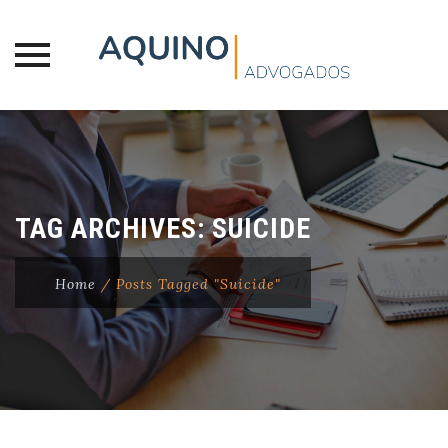
Skip
to
content
TAG ARCHIVES:
SUICIDE
Home
/
Posts Tagged "Suicide"