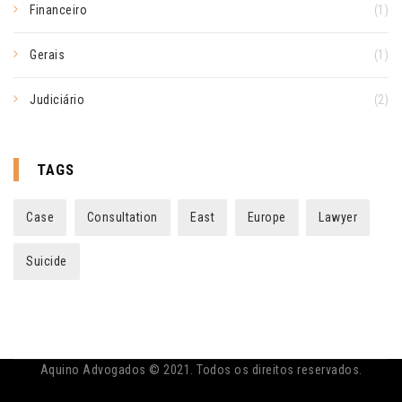
Financeiro
(1)
Gerais
(1)
Judiciário
(2)
TAGS
Case
Consultation
East
Europe
Lawyer
Suicide
Aquino Advogados © 2021. Todos os direitos reservados.